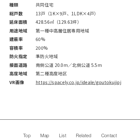
種類
共同住宅
総戸数
13戸（1K×9戸、1LDK×4戸）
延床面積
428.56㎡（129.63坪）
用途地域
第一種中高層住居専用地域
建蔽率
60%
容積率
200%
防火指定
準防火地域
接面道路
南側公道 20.0m／北側公道 5.5m
高度地域
第二種高度地区
VR画像
https://spacely.co.jp/ideale/goutokujipj
Top
Map
List
Related
Contact